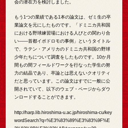
会の潜在力を検討しました。
もう1つの業績である1本の論文は、ゼミ生の卒
業論文を元にしたものです。「ドミニカ共和国
における野球練習場における人びとの関わり合
い――首都イポドロモの事例」というタイトル
で、ラテン・アメリカのドミニカ共和国の野球
少年たちについて調査をしたものです。10か月
間もの間フィールドワークを行なった学生の努
力の結晶であり、卒論とは思えないクオリティ
だと思っています。この論文はすでに一般に公
開されていて、以下のウェブ・ページからダウ
ンロードすることができます。
http://harp.lib.hiroshima-u.ac.jp/hiroshima-cu/key
wordSearch?q=%E3%83%89%E3%83%9F%E