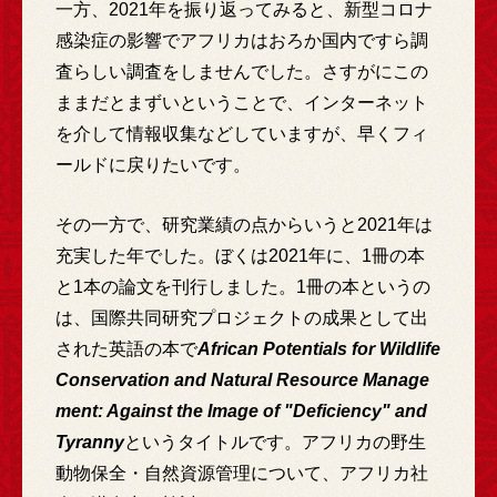
一方、2021年を振り返ってみると、新型コロナ
感染症の影響でアフリカはおろか国内ですら調
査らしい調査をしませんでした。さすがにこの
ままだとまずいということで、インターネット
を介して情報収集などしていますが、早くフィ
ールドに戻りたいです。
その一方で、研究業績の点からいうと2021年は
充実した年でした。ぼくは2021年に、1冊の本
と1本の論文を刊行しました。1冊の本というの
は、国際共同研究プロジェクトの成果として出
された英語の本で
African Potentials for Wildlife
Conservation and Natural Resource Manage
ment: Against the Image of "Deficiency" and
Tyranny
というタイトルです。アフリカの野生
動物保全・自然資源管理について、アフリカ社